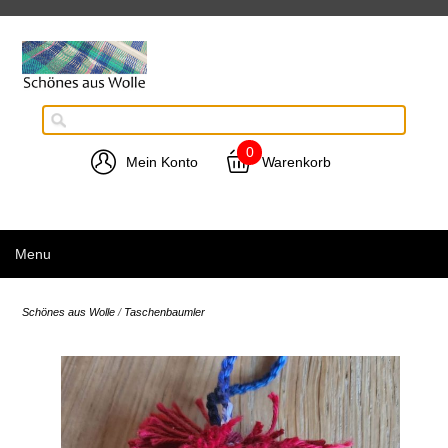
0
Mein Konto
Warenkorb
Menu
Schönes aus Wolle
/
Taschenbaumler