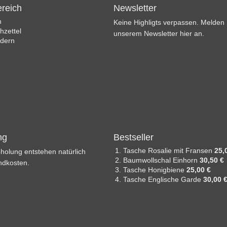
reich
Newsletter
n
Keine Highligts verpassen. Melden S
zettel
unserem Newsletter hier an.
ndern
ng
Bestseller
Tasche Rosalie mit Fransen
25,
holung entstehen natürlich
Baumwollschal Einhorn
30,50 €
ndkosten.
Tasche Honigbiene
25,00 €
Tasche Englische Garde
30,00 