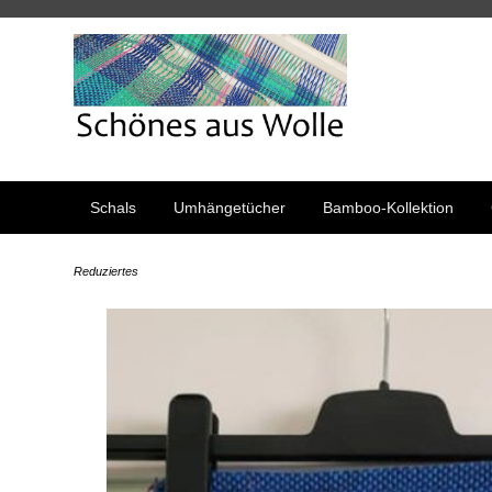
Schals
Umhängetücher
Bamboo-Kollektion
Reduziertes