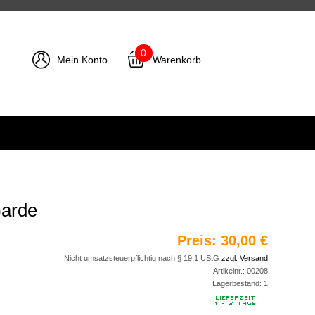
0
Mein Konto
Warenkorb
Garde
Preis:
30,00 €
Nicht umsatzsteuerpflichtig nach § 19 1 UStG
zzgl. Versand
Artikelnr.:
00208
Lagerbestand:
1