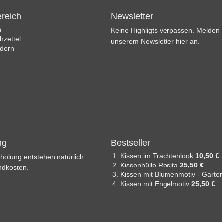
reich
Newsletter
n
Keine Highligts verpassen. Melden S
zettel
unserem Newsletter hier an.
ndern
ng
Bestseller
Kissen im Trachtenlook
10,50 €
holung entstehen natürlich
Kissenhülle Rosita
25,50 €
ndkosten.
Kissen mit Blumenmotiv - Gart
Kissen mit Engelmotiv
25,50 €