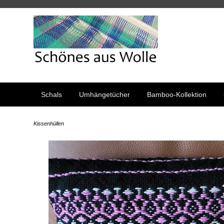
Schals
Umhängetücher
Bamboo-Kollektion
Kissenhüllen