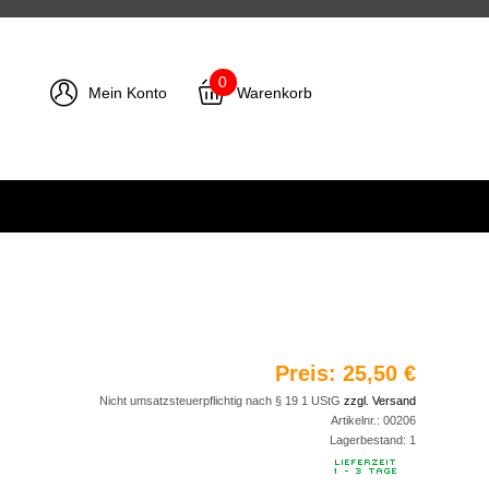
0
Mein Konto
Warenkorb
Preis:
25,50 €
Nicht umsatzsteuerpflichtig nach § 19 1 UStG
zzgl. Versand
Artikelnr.:
00206
Lagerbestand:
1